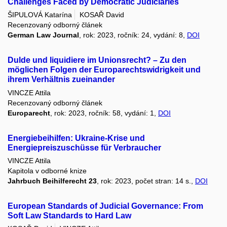
Challenges Faced by Democratic Judiciaries
ŠIPULOVÁ Katarína
KOSAŘ David
Recenzovaný odborný článek
German Law Journal
, rok: 2023, ročník: 24, vydání: 8,
DOI
Dulde und liquidiere im Unionsrecht? – Zu den
möglichen Folgen der Europarechtswidrigkeit und
ihrem Verhältnis zueinander
VINCZE Attila
Recenzovaný odborný článek
Europarecht
, rok: 2023, ročník: 58, vydání: 1,
DOI
Energiebeihilfen: Ukraine-Krise und
Energiepreiszuschüsse für Verbraucher
VINCZE Attila
Kapitola v odborné knize
Jahrbuch Beihilferecht 23
, rok: 2023, počet stran: 14 s.,
DOI
European Standards of Judicial Governance: From
Soft Law Standards to Hard Law